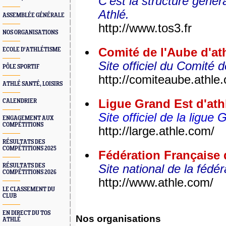
C'est la structure génér
Athlé.
ASSEMBLÉE GÉNÉRALE
http://www.tos3.fr
NOS ORGANISATIONS
Comité de l'Aube d'at
ECOLE D'ATHLÉTISME
Site officiel du Comité 
PÔLE SPORTIF
http://comiteaube.athle.
ATHLÉ SANTÉ, LOISIRS
Ligue Grand Est d'ath
CALENDRIER
Site officiel de la ligue
ENGAGEMENT AUX
COMPÉTITIONS
http://large.athle.com/
RÉSULTATS DES
COMPÉTITIONS 2025
Fédération Française 
RÉSULTATS DES
Site national de la fédér
COMPÉTITIONS 2026
http://www.athle.com/
LE CLASSEMENT DU
CLUB
EN DIRECT DU TOS
Nos organisations
ATHLÉ