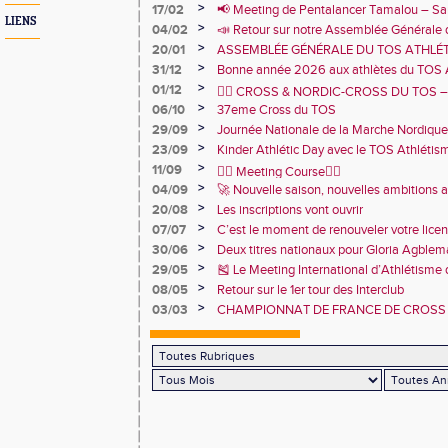
TOS Athlétisme
>
17/02
📢 Meeting de Pentalancer Tamalou – S
LIENS
>
04/02
📣 Retour sur notre Assemblée Générale 
2026 🙌
>
20/01
ASSEMBLÉE GÉNÉRALE DU TOS ATHLÉT
JANVIER 18h30 – CENTRE SPORTIF DE 
>
31/12
Bonne année 2026 aux athlètes du TOS 
>
01/12
🏃‍♂️ CROSS & NORDIC-CROSS DU TOS – U
>
06/10
et de convivialité ! 🏃‍♀️
37eme Cross du TOS
>
29/09
Journée Nationale de la Marche Nordique
>
23/09
Kinder Athlétic Day avec le TOS Athléti
>
11/09
🏃‍♂️ Meeting Course🏃‍♀️
>
04/09
🚀 Nouvelle saison, nouvelles ambitions 
>
20/08
Les inscriptions vont ouvrir
>
07/07
C’est le moment de renouveler votre lice
2026 !
>
30/06
Deux titres nationaux pour Gloria Agbl
France Para Athlétisme
>
29/05
🎽 Le Meeting International d’Athlétisme
juin 2025 !
>
08/05
Retour sur le 1er tour des Interclub
>
03/03
CHAMPIONNAT DE FRANCE DE CROSS