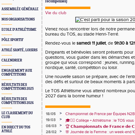
récompenses)
ASSEMBLÉE GÉNÉRALE
Vie du club
NOS ORGANISATIONS
Venez nous rencontrer lors de notre permanen
ECOLE D'ATHLÉTISME
bureau du TOS, au stade Henri-Terré.
PÔLE SPORTIF
Rendez-vous le
samedi 11 juillet
, de
9h30 à 12
ATHLÉ SANTÉ, LOISIRS
Dirigeants et bénévoles seront présents pour
questions, vous guider dans les démarches et 
CALENDRIER
groupe qui vous correspond : jeunes, running, 
nordique, santé, compétition ou loisir.
ENGAGEMENT AUX
COMPÉTITIONS
Une nouvelle saison se prépare, avec de l’ent
des défis et surtout de beaux moments à par
RÉSULTATS DES
COMPÉTITIONS 2025
Le TOS Athlétisme vous attend nombreux pour
2027 dans la bonne humeur !
RÉSULTATS DES
COMPÉTITIONS 2026
>
LE CLASSEMENT DU
18/05
Championnat de France par Équipes N2B
CLUB
1er avec 86 787 points !🩷
>
19/03
🎓🏃‍♂️ Collège + Athlétisme : le TOS vous 
>
08/03
sportive du collège Marie Curie !
🏆 𝗖𝗵𝗮𝗺𝗽𝗶𝗼𝗻𝗻𝗮𝘁𝘀 𝗱𝗲 𝗙𝗿𝗮𝗻𝗰𝗲 𝗱𝗲 𝗖𝗿
EN DIRECT DU TOS
>
ATHLÉ
28/02
🌸 Journée de la Femme : un week-end 
🏅