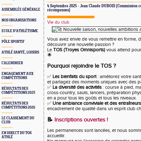
4 Septembre 2025 - Jean Claude DUBOIS (Commission c
ASSEMBLÉE GÉNÉRALE
récompenses)
NOS ORGANISATIONS
Vie du club
ECOLE D'ATHLÉTISME
Vous avez envie de vous remettre en forme, 
PÔLE SPORTIF
découvrir une nouvelle passion ?
Le
TOS (Troyes Omnisports)
vous attend pour
ATHLÉ SANTÉ, LOISIRS
🌟
CALENDRIER
Pourquoi rejoindre le TOS ?
ENGAGEMENT AUX
✅
Les bienfaits du sport
: améliorez votre san
COMPÉTITIONS
et partagez des moments uniques avec des p
✅
La diversité des activités
: course à pied, ma
RÉSULTATS DES
cross-country, sauts, lancers, préparation phy
COMPÉTITIONS 2025
en a pour tous les goûts et tous les niveaux.
✅
Une ambiance conviviale et des entraîneurs 
RÉSULTATS DES
COMPÉTITIONS 2026
encadrement de qualité dans un esprit club ch
LE CLASSEMENT DU
📝
Inscriptions ouvertes !
CLUB
Les permanences sont lancées, et nous somm
EN DIRECT DU TOS
accueillir.
ATHLÉ