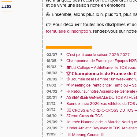
Ne manquez pas l’occasion de rejoindre notr
et de vivre une saison riche en émotions.
LIENS
💪 Ensemble, allons plus loin, plus fort, plus ha
👉 Pour découvrir toutes nos disciplines et a
formulaire d’inscription,
rendez-vous sur notre 
>
02/07
C’est parti pour la saison 2026-2027 !
>
18/05
Championnat de France par Équipes N2B
1er avec 86 787 points !🩷
>
19/03
🎓🏃‍♂️ Collège + Athlétisme : le TOS vous 
>
08/03
sportive du collège Marie Curie !
🏆 𝗖𝗵𝗮𝗺𝗽𝗶𝗼𝗻𝗻𝗮𝘁𝘀 𝗱𝗲 𝗙𝗿𝗮𝗻𝗰𝗲 𝗱𝗲 𝗖𝗿
>
28/02
🌸 Journée de la Femme : un week-end 
🏅
TOS Athlétisme
>
17/02
📢 Meeting de Pentalancer Tamalou – S
>
04/02
📣 Retour sur notre Assemblée Générale 
2026 🙌
>
20/01
ASSEMBLÉE GÉNÉRALE DU TOS ATHLÉT
JANVIER 18h30 – CENTRE SPORTIF DE 
>
31/12
Bonne année 2026 aux athlètes du TOS 
>
01/12
🏃‍♂️ CROSS & NORDIC-CROSS DU TOS – U
>
06/10
et de convivialité ! 🏃‍♀️
37eme Cross du TOS
>
29/09
Journée Nationale de la Marche Nordique
>
23/09
Kinder Athlétic Day avec le TOS Athléti
>
11/09
🏃‍♂️ Meeting Course🏃‍♀️