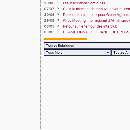
>
20/08
Les inscriptions vont ouvrir
>
07/07
C’est le moment de renouveler votre lice
2026 !
>
30/06
Deux titres nationaux pour Gloria Agbl
France Para Athlétisme
>
29/05
🎽 Le Meeting International d’Athlétisme
juin 2025 !
>
08/05
Retour sur le 1er tour des Interclub
>
03/03
CHAMPIONNAT DE FRANCE DE CROSS