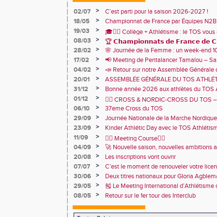
>
02/07
C’est parti pour la saison 2026-2027 !
>
18/05
Championnat de France par Équipes N2B
1er avec 86 787 points !🩷
>
19/03
🎓🏃‍♂️ Collège + Athlétisme : le TOS vous 
>
08/03
sportive du collège Marie Curie !
🏆 𝗖𝗵𝗮𝗺𝗽𝗶𝗼𝗻𝗻𝗮𝘁𝘀 𝗱𝗲 𝗙𝗿𝗮𝗻𝗰𝗲 𝗱𝗲 𝗖𝗿
>
28/02
🌸 Journée de la Femme : un week-end 
🏅
TOS Athlétisme
>
17/02
📢 Meeting de Pentalancer Tamalou – S
>
04/02
📣 Retour sur notre Assemblée Générale 
2026 🙌
>
20/01
ASSEMBLÉE GÉNÉRALE DU TOS ATHLÉT
JANVIER 18h30 – CENTRE SPORTIF DE 
>
31/12
Bonne année 2026 aux athlètes du TOS 
>
01/12
🏃‍♂️ CROSS & NORDIC-CROSS DU TOS – U
>
06/10
et de convivialité ! 🏃‍♀️
37eme Cross du TOS
>
29/09
Journée Nationale de la Marche Nordique
>
23/09
Kinder Athlétic Day avec le TOS Athléti
>
11/09
🏃‍♂️ Meeting Course🏃‍♀️
>
04/09
🚀 Nouvelle saison, nouvelles ambitions 
>
20/08
Les inscriptions vont ouvrir
>
07/07
C’est le moment de renouveler votre lice
2026 !
>
30/06
Deux titres nationaux pour Gloria Agbl
France Para Athlétisme
>
29/05
🎽 Le Meeting International d’Athlétisme
juin 2025 !
>
08/05
Retour sur le 1er tour des Interclub