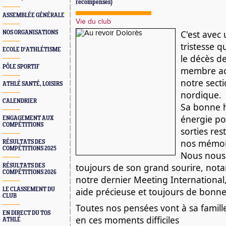
récompenses)
ASSEMBLÉE GÉNÉRALE
Vie du club
C'est avec
NOS ORGANISATIONS
tristesse 
ECOLE D'ATHLÉTISME
le décès d
PÔLE SPORTIF
membre act
notre sect
ATHLÉ SANTÉ, LOISIRS
nordique.
CALENDRIER
Sa bonne 
énergie pos
ENGAGEMENT AUX
COMPÉTITIONS
sorties re
nos mémoi
RÉSULTATS DES
COMPÉTITIONS 2025
Nous nous
toujours de son grand sourire, not
RÉSULTATS DES
COMPÉTITIONS 2026
notre dernier Meeting International,
aide précieuse et toujours de bonn
LE CLASSEMENT DU
CLUB
Toutes nos pensées vont à sa famill
EN DIRECT DU TOS
en ces moments difficiles
ATHLÉ