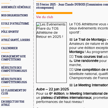
15 Février 2025 - Jean Claude DUBOIS (Commission com
ASSEMBLÉE GÉNÉRALE
récompenses)
NOS ORGANISATIONS
Vie du club
ECOLE D'ATHLÉTISME
Le TOS Athlétisme vous
deux événements inconto
PÔLE SPORTIF
sportif :
📅
Le Trail de Montaigu 
ATHLÉ SANTÉ, LOISIRS
Amateurs de nature et d
pour une édition except
CALENDRIER
Montaigu
! Au programm
🏃‍♂️
Trois courses trail
ada
ENGAGEMENT AUX
COMPÉTITIONS
🥾
Une randonnée
pour 
marche,
RÉSULTATS DES
🚶‍♀️
Une compétition de 
COMPÉTITIONS 2025
labellisée national, qualif
Championnats de France
RÉSULTATS DES
COMPÉTITIONS 2026
📅
Le Meeting Internatio
Aube – 22 juin 2025
LE CLASSEMENT DU
Pour sa
6ᵉ édition
, le
Meeting International d
CLUB
un
plateau d’athlètes internationaux
, prometta
performances de haut niveau !
EN DIRECT DU TOS
ATHLÉ