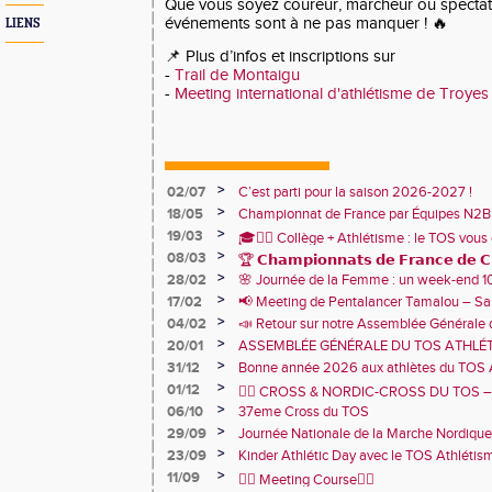
Que vous soyez coureur, marcheur ou spectat
événements sont à ne pas manquer ! 🔥
LIENS
📌 Plus d’infos et inscriptions sur
-
Trail de Montaigu
-
Meeting international d'athlétisme de Troye
>
02/07
C’est parti pour la saison 2026-2027 !
>
18/05
Championnat de France par Équipes N2B
1er avec 86 787 points !🩷
>
19/03
🎓🏃‍♂️ Collège + Athlétisme : le TOS vous 
>
08/03
sportive du collège Marie Curie !
🏆 𝗖𝗵𝗮𝗺𝗽𝗶𝗼𝗻𝗻𝗮𝘁𝘀 𝗱𝗲 𝗙𝗿𝗮𝗻𝗰𝗲 𝗱𝗲 𝗖𝗿
>
28/02
🌸 Journée de la Femme : un week-end 
🏅
TOS Athlétisme
>
17/02
📢 Meeting de Pentalancer Tamalou – S
>
04/02
📣 Retour sur notre Assemblée Générale 
2026 🙌
>
20/01
ASSEMBLÉE GÉNÉRALE DU TOS ATHLÉT
JANVIER 18h30 – CENTRE SPORTIF DE 
>
31/12
Bonne année 2026 aux athlètes du TOS 
>
01/12
🏃‍♂️ CROSS & NORDIC-CROSS DU TOS – U
>
06/10
et de convivialité ! 🏃‍♀️
37eme Cross du TOS
>
29/09
Journée Nationale de la Marche Nordique
>
23/09
Kinder Athlétic Day avec le TOS Athléti
>
11/09
🏃‍♂️ Meeting Course🏃‍♀️