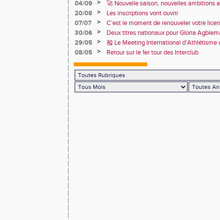
>
04/09
🚀 Nouvelle saison, nouvelles ambitions 
>
20/08
Les inscriptions vont ouvrir
>
07/07
C’est le moment de renouveler votre lice
2026 !
>
30/06
Deux titres nationaux pour Gloria Agbl
France Para Athlétisme
>
29/05
🎽 Le Meeting International d’Athlétisme
juin 2025 !
>
08/05
Retour sur le 1er tour des Interclub