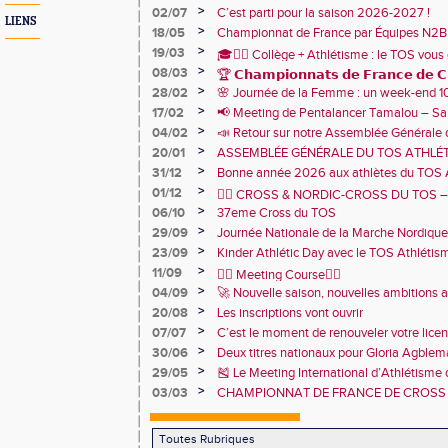
>
02/07
C’est parti pour la saison 2026-2027 !
LIENS
>
18/05
Championnat de France par Équipes N2B
1er avec 86 787 points !🩷
>
19/03
🎓🏃‍♂️ Collège + Athlétisme : le TOS vous 
>
08/03
sportive du collège Marie Curie !
🏆 𝗖𝗵𝗮𝗺𝗽𝗶𝗼𝗻𝗻𝗮𝘁𝘀 𝗱𝗲 𝗙𝗿𝗮𝗻𝗰𝗲 𝗱𝗲 𝗖𝗿
>
28/02
🌸 Journée de la Femme : un week-end 
🏅
TOS Athlétisme
>
17/02
📢 Meeting de Pentalancer Tamalou – S
>
04/02
📣 Retour sur notre Assemblée Générale 
2026 🙌
>
20/01
ASSEMBLÉE GÉNÉRALE DU TOS ATHLÉT
JANVIER 18h30 – CENTRE SPORTIF DE 
>
31/12
Bonne année 2026 aux athlètes du TOS 
>
01/12
🏃‍♂️ CROSS & NORDIC-CROSS DU TOS – U
>
06/10
et de convivialité ! 🏃‍♀️
37eme Cross du TOS
>
29/09
Journée Nationale de la Marche Nordique
>
23/09
Kinder Athlétic Day avec le TOS Athléti
>
11/09
🏃‍♂️ Meeting Course🏃‍♀️
>
04/09
🚀 Nouvelle saison, nouvelles ambitions 
>
20/08
Les inscriptions vont ouvrir
>
07/07
C’est le moment de renouveler votre lice
2026 !
>
30/06
Deux titres nationaux pour Gloria Agbl
France Para Athlétisme
>
29/05
🎽 Le Meeting International d’Athlétisme
juin 2025 !
>
03/03
CHAMPIONNAT DE FRANCE DE CROSS