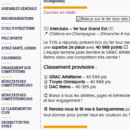
récompenses)
ASSEMBLÉE GÉNÉRALE
Courses en stade
NOS ORGANISATIONS
🏃‍♂️
Interclubs – 1er tour Grand Est
🏃‍♀️
ECOLE D'ATHLÉTISME
📍
Châlons-en-Champagne – Dimanche 4 ma
PÔLE SPORTIF
Le TOS a répondu présent lors du 1er tour de
une
superbe 2e place
avec
40 988 points
💥
ATHLÉ SANTÉ, LOISIRS
L’équipe termine juste derrière le GRAC Athl
Reims dans une compétition très serrée !
CALENDRIER
Classement provisoire :
ENGAGEMENT AUX
COMPÉTITIONS
🥇
GRAC Athlétisme
– 43 599 pts
🥈
Troyes Omnisports
– 40 988 pts
RÉSULTATS DES
COMPÉTITIONS 2025
🥉
DAC Reims
– 40 395 pts
👏 Bravo à tous les athlètes, juges et bénévol
RÉSULTATS DES
COMPÉTITIONS 2026
et leur engagement !
📆
Rendez-vous le 18 mai à Sarreguemines
pou
LE CLASSEMENT DU
CLUB
tout donner pour porter haut les couleurs du
EN DIRECT DU TOS
ATHLÉ