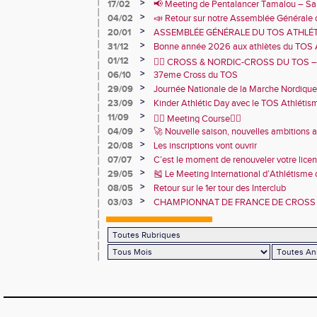
TOS Athlétisme
>
17/02
📢 Meeting de Pentalancer Tamalou – S
>
04/02
📣 Retour sur notre Assemblée Générale 
2026 🙌
>
20/01
ASSEMBLÉE GÉNÉRALE DU TOS ATHLÉT
JANVIER 18h30 – CENTRE SPORTIF DE 
>
31/12
Bonne année 2026 aux athlètes du TOS 
>
01/12
🏃‍♂️ CROSS & NORDIC-CROSS DU TOS – U
>
06/10
et de convivialité ! 🏃‍♀️
37eme Cross du TOS
>
29/09
Journée Nationale de la Marche Nordique
>
23/09
Kinder Athlétic Day avec le TOS Athléti
>
11/09
🏃‍♂️ Meeting Course🏃‍♀️
>
04/09
🚀 Nouvelle saison, nouvelles ambitions 
>
20/08
Les inscriptions vont ouvrir
>
07/07
C’est le moment de renouveler votre lice
2026 !
>
29/05
🎽 Le Meeting International d’Athlétisme
juin 2025 !
>
08/05
Retour sur le 1er tour des Interclub
>
03/03
CHAMPIONNAT DE FRANCE DE CROSS