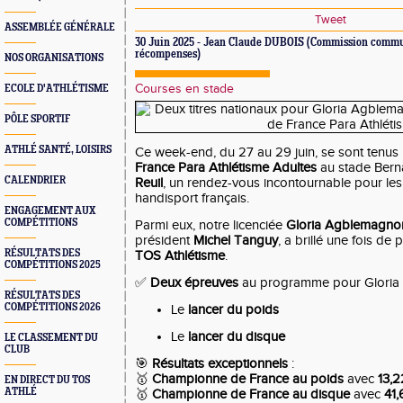
Tweet
ASSEMBLÉE GÉNÉRALE
30 Juin 2025 - Jean Claude DUBOIS (Commission commu
récompenses)
NOS ORGANISATIONS
Courses en stade
ECOLE D'ATHLÉTISME
PÔLE SPORTIF
ATHLÉ SANTÉ, LOISIRS
Ce week-end, du 27 au 29 juin, se sont tenus
France Para Athlétisme Adultes
au stade Ber
CALENDRIER
Reuil
, un rendez-vous incontournable pour les 
handisport français.
ENGAGEMENT AUX
COMPÉTITIONS
Parmi eux, notre licenciée
Gloria Agblemagno
président
Michel Tanguy
, a brillé une fois de
RÉSULTATS DES
TOS Athlétisme
.
COMPÉTITIONS 2025
✅
Deux épreuves
au programme pour Gloria 
RÉSULTATS DES
COMPÉTITIONS 2026
Le
lancer du poids
Le
lancer du disque
LE CLASSEMENT DU
CLUB
🎯
Résultats exceptionnels
:
🥇
Championne de France au poids
avec
13,
EN DIRECT DU TOS
ATHLÉ
🥇
Championne de France au disque
avec
41,