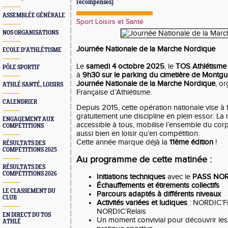
récompenses)
ASSEMBLÉE GÉNÉRALE
Sport Loisirs et Santé
NOS ORGANISATIONS
Journée Nationale de la Marche Nordique
ECOLE D'ATHLÉTISME
Le
samedi 4 octobre 2025
, le
TOS Athlétisme
PÔLE SPORTIF
à
9h30 sur le parking du cimetière de Montg
Journée Nationale de la Marche Nordique
, o
ATHLÉ SANTÉ, LOISIRS
Française d’Athlétisme.
CALENDRIER
Depuis 2015, cette opération nationale vise à 
gratuitement une discipline en plein essor. La
ENGAGEMENT AUX
accessible à tous, mobilise l’ensemble du corp
COMPÉTITIONS
aussi bien en loisir qu’en compétition.
Cette année marque déjà la
11ème édition
!
RÉSULTATS DES
COMPÉTITIONS 2025
Au programme de cette matinée :
RÉSULTATS DES
COMPÉTITIONS 2026
Initiations techniques
avec le
PASS NO
Échauffements et étirements collectifs
LE CLASSEMENT DU
Parcours
adaptés à différents niveaux
CLUB
Activités variées et ludiques
: NORDIC’Fi
NORDIC’Relais
EN DIRECT DU TOS
Un moment convivial pour découvrir les 
ATHLÉ