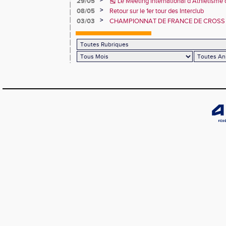
29/05
🎽 Le Meeting International d’Athlétisme
juin 2025 !
>
08/05
Retour sur le 1er tour des Interclub
>
03/03
CHAMPIONNAT DE FRANCE DE CROSS