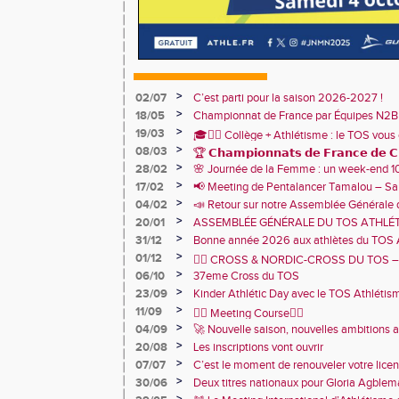
>
02/07
C’est parti pour la saison 2026-2027 !
>
18/05
Championnat de France par Équipes N2B
1er avec 86 787 points !🩷
>
19/03
🎓🏃‍♂️ Collège + Athlétisme : le TOS vous 
>
08/03
sportive du collège Marie Curie !
🏆 𝗖𝗵𝗮𝗺𝗽𝗶𝗼𝗻𝗻𝗮𝘁𝘀 𝗱𝗲 𝗙𝗿𝗮𝗻𝗰𝗲 𝗱𝗲 𝗖𝗿
>
28/02
🌸 Journée de la Femme : un week-end 
🏅
TOS Athlétisme
>
17/02
📢 Meeting de Pentalancer Tamalou – S
>
04/02
📣 Retour sur notre Assemblée Générale 
2026 🙌
>
20/01
ASSEMBLÉE GÉNÉRALE DU TOS ATHLÉT
JANVIER 18h30 – CENTRE SPORTIF DE 
>
31/12
Bonne année 2026 aux athlètes du TOS 
>
01/12
🏃‍♂️ CROSS & NORDIC-CROSS DU TOS – U
>
06/10
et de convivialité ! 🏃‍♀️
37eme Cross du TOS
>
23/09
Kinder Athlétic Day avec le TOS Athléti
>
11/09
🏃‍♂️ Meeting Course🏃‍♀️
>
04/09
🚀 Nouvelle saison, nouvelles ambitions 
>
20/08
Les inscriptions vont ouvrir
>
07/07
C’est le moment de renouveler votre lice
2026 !
>
30/06
Deux titres nationaux pour Gloria Agbl
France Para Athlétisme
>