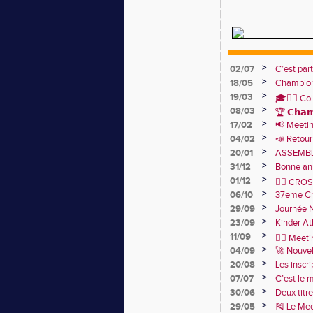
>
02/07
C’est par
>
18/05
Champion
1er avec 
>
19/03
🎓🏃‍♂️ Co
>
08/03
sportive d
🏆 𝗖𝗵𝗮𝗺𝗽
>
17/02
📢 Meeti
🏅
>
04/02
📣 Retour
2026 🙌
>
20/01
ASSEMBL
JANVIER 
>
31/12
Bonne an
>
01/12
🏃‍♂️ CR
>
06/10
et de convi
37eme Cr
>
29/09
Journée N
>
23/09
Kinder At
>
11/09
🏃‍♂️ Meet
>
04/09
🚀 Nouvel
>
20/08
Les inscri
>
07/07
C’est le 
2026 !
>
30/06
Deux titr
France Pa
>
29/05
🎽 Le Mee