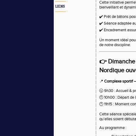
Cette initiative perm
LIENS
bienveillant et dynam
✔️ Prêt de bâtons pos
✔️ Séance adaptée a
✔️ Encadrement assur
Un moment idéal pour 
de notre discipline.
👉 Dimanche
Nordique ouve
📍
Complexe sportif –
🕤 9h30 : Accueil & p
🕙 10h00 : Départ de 
🕚 11h15 : Moment con
Cette séance spéciale
qu’elles soient début
Au programme :