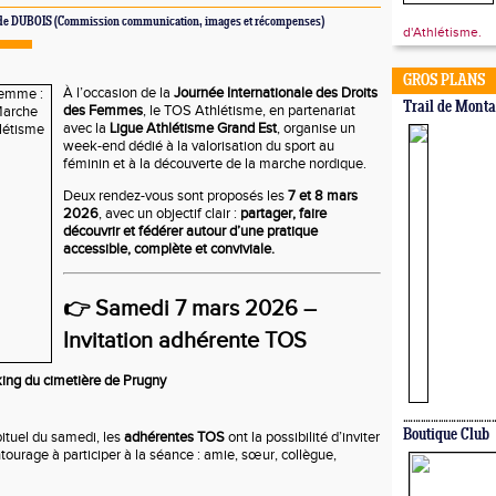
aude DUBOIS (Commission communication, images et récompenses)
d'Athlétisme.
GROS PLANS
À l’occasion de la
Journée Internationale des Droits
Trail de Mont
des Femmes
, le TOS Athlétisme, en partenariat
avec la
Ligue Athlétisme Grand Est
, organise un
week-end dédié à la valorisation du sport au
féminin et à la découverte de la marche nordique.
Deux rendez-vous sont proposés les
7 et 8 mars
2026
, avec un objectif clair :
partager, faire
découvrir et fédérer autour d’une pratique
accessible, complète et conviviale.
👉 Samedi 7 mars 2026 –
Invitation adhérente TOS
ing du cimetière de Prugny
Boutique Club
ituel du samedi, les
adhérentes TOS
ont la possibilité d’inviter
ourage à participer à la séance : amie, sœur, collègue,