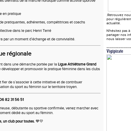
es bienfaits de la marche nordique comme activité sportive
se en pratique
.Retrouvez nou
pour régulièrem
e pratiquantes, adhérentes, compétitrices et coachs
actualité.
llective dans le parc Henri Terré
N'hésitez pas à
partager nos in
ra par un moment d’échange et de convivialité.
nous laisser v
Vigipirate
e régionale
ent dans une démarche portée par la
Ligue Athlétisme Grand
de développer et promouvoir la pratique féminine dans les clubs
fier de s’associer à cette initiative et de contribuer
ation du sport au féminin sur le territoire troyen.
06 82 31 56 51
rieuse, débutante ou sportive confirmée, venez marcher avec
oment dédié au sport au féminin.
, un club pour toutes.
💙💛