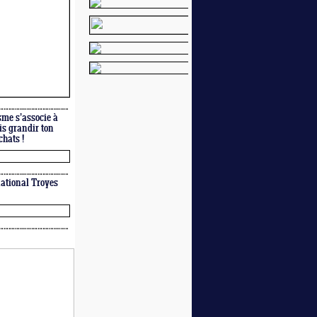
sme s’associe à
is grandir ton
chats !
ational Troyes