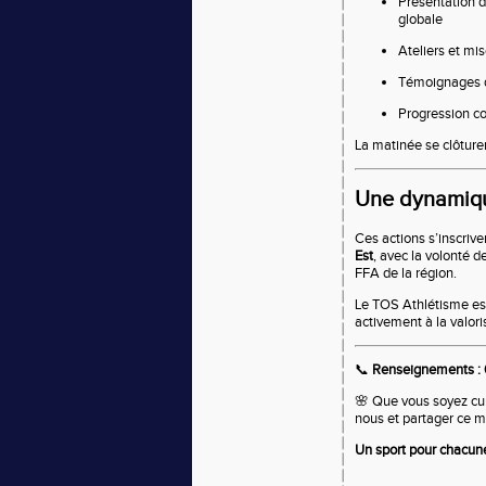
Présentation d
globale
Ateliers et mi
Témoignages d
Progression co
La matinée se clôture
Une dynamiqu
Ces actions s’inscriv
Est
, avec la volonté 
FFA de la région.
Le TOS Athlétisme est 
activement à la valoris
📞
Renseignements : 
🌸 Que vous soyez cu
nous et partager ce m
Un sport pour chacune