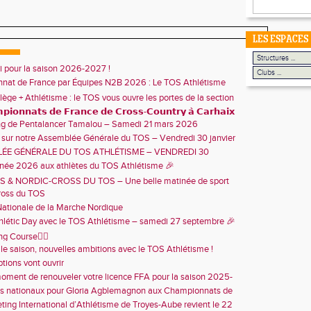
LES ESPACES
ti pour la saison 2026-2027 !
nat de France par Équipes N2B 2026 : Le TOS Athlétisme
86 787 points !🩷
llège + Athlétisme : le TOS vous ouvre les portes de la section
u collège Marie Curie !
𝗶𝗼𝗻𝗻𝗮𝘁𝘀 𝗱𝗲 𝗙𝗿𝗮𝗻𝗰𝗲 𝗱𝗲 𝗖𝗿𝗼𝘀𝘀-𝗖𝗼𝘂𝗻𝘁𝗿𝘆 𝗮̀ 𝗖𝗮𝗿𝗵𝗮𝗶𝘅
ng de Pentalancer Tamalou – Samedi 21 mars 2026
 sur notre Assemblée Générale du TOS – Vendredi 30 janvier
ÉE GÉNÉRALE DU TOS ATHLÉTISME – VENDREDI 30
18h30 – CENTRE SPORTIF DE L'AUBE
née 2026 aux athlètes du TOS Athlétisme 🎉
OSS & NORDIC-CROSS DU TOS – Une belle matinée de sport
vialité ! 🏃‍♀️
oss du TOS
ationale de la Marche Nordique
hlétic Day avec le TOS Athlétisme – samedi 27 septembre 🎉
ing Course🏃‍♀️
le saison, nouvelles ambitions avec le TOS Athlétisme !
ptions vont ouvrir
moment de renouveler votre licence FFA pour la saison 2025-
es nationaux pour Gloria Agblemagnon aux Championnats de
ra Athlétisme
ting International d’Athlétisme de Troyes-Aube revient le 22