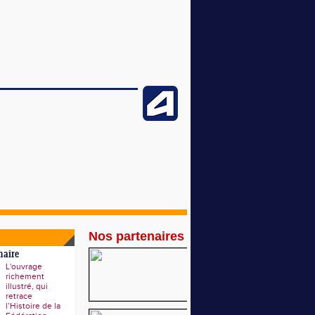
Nos partenaires
naire
L'ouvrage
richement
illustré, qui
retrace
l’Histoire de la