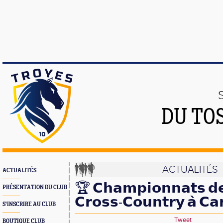
DU TO
ACTUALITÉS
ACTUALITÉS
🏆 𝗖𝗵𝗮𝗺𝗽𝗶𝗼𝗻𝗻𝗮𝘁𝘀 𝗱𝗲
PRÉSENTATION DU CLUB
𝗖𝗿𝗼𝘀𝘀-𝗖𝗼𝘂𝗻𝘁𝗿𝘆 𝗮̀ 𝗖𝗮
S'INSCRIRE AU CLUB
Tweet
BOUTIQUE CLUB