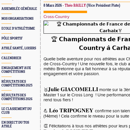
8 Mars 2026 -
Théo BAILLY
(Vice Président Piste)
ASSEMBLÉE GÉNÉRALE
Cross-Country
NOS ORGANISATIONS
ECOLE D'ATHLÉTISME
🏆 𝗖𝗵𝗮𝗺𝗽𝗶𝗼𝗻𝗻𝗮𝘁𝘀 𝗱𝗲 𝗙𝗿𝗮
PÔLE SPORTIF
𝗖𝗼𝘂𝗻𝘁𝗿𝘆 𝗮̀ 𝗖𝗮𝗿𝗵
ATHLÉ SANTÉ, LOISIRS
CALENDRIER
Quelle belle aventure pour nos athlètes aux 
de Cross-Country ! Une nouvelle fois, le club a 
ENGAGEMENT AUX
météo Bretonne qui a fait honneur à sa réputa
COMPÉTITIONS
engagement et votre passion.
RÉSULTATS DES
COMPÉTITIONS 2025
𝐉𝐮𝐥𝐢𝐞 𝐆𝐈𝐀𝐂𝐎𝐌𝐄𝐋𝐋𝐈
🥉
monte sur la 3
Master 1 sur le Cross Long ! Une performance
RÉSULTATS DES
COMPÉTITIONS 2026
rend tous fiers !
LE CLASSEMENT DU
𝐋𝐞́𝐨 𝐓𝐑𝐈𝐏𝐎𝐆𝐍𝐄𝐘
💪
confirme son talen
CLUB
(14ème) ! Cela confirme le niveau pour la suite 
EN DIRECT DU TOS
👏 Félicitations à tous nos athlètes pour leurs
ATHLÉ