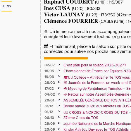
𝐑𝐚𝐩𝐡𝐚𝐞̈𝐥 𝐂𝐎𝐔𝐃𝐄𝐑𝐓
(U.18) : 115/387
LIENS
𝐈𝐧𝐞𝐬 𝐂𝐔𝐒𝐀
(U.20) : 80/333
𝐕𝐢𝐜𝐭𝐨𝐫 𝐋𝐀𝐔𝐍𝐀𝐘
(U.23) : 173/352 (42ème
𝐂𝐥𝐞́𝐦𝐞𝐧𝐜𝐞 𝐅𝐎𝐔𝐑𝐑𝐈𝐄𝐑
(CABB) (U.18) : 
🙏 Un immense merci à nos accompagnateurs p
énergie et leur dévouement tout au long de c
🔜 Et maintenant, place à la saison sur piste o
connectés pour suivre nos prochaines aventur
>
02/07
C’est parti pour la saison 2026-2027 !
>
18/05
Championnat de France par Équipes N2B
1er avec 86 787 points !🩷
>
19/03
🎓🏃‍♂️ Collège + Athlétisme : le TOS vous 
>
28/02
🌸 Journée de la Femme : un week-end 
sportive du collège Marie Curie !
TOS Athlétisme
>
17/02
📢 Meeting de Pentalancer Tamalou – S
>
04/02
📣 Retour sur notre Assemblée Générale 
2026 🙌
>
20/01
ASSEMBLÉE GÉNÉRALE DU TOS ATHLÉT
JANVIER 18h30 – CENTRE SPORTIF DE 
>
31/12
Bonne année 2026 aux athlètes du TOS 
>
01/12
🏃‍♂️ CROSS & NORDIC-CROSS DU TOS – U
>
06/10
et de convivialité ! 🏃‍♀️
37eme Cross du TOS
>
29/09
Journée Nationale de la Marche Nordique
>
23/09
Kinder Athlétic Day avec le TOS Athléti