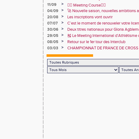
>
11/09
🏃‍♂️ Meeting Course🏃‍♀️
>
04/09
🚀 Nouvelle saison, nouvelles ambitions 
>
20/08
Les inscriptions vont ouvrir
>
07/07
C’est le moment de renouveler votre lice
2026 !
>
30/06
Deux titres nationaux pour Gloria Agbl
France Para Athlétisme
>
29/05
🎽 Le Meeting International d’Athlétisme
juin 2025 !
>
08/05
Retour sur le 1er tour des Interclub
>
03/03
CHAMPIONNAT DE FRANCE DE CROSS