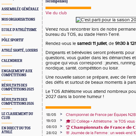
récompenses)
ASSEMBLÉE GÉNÉRALE
Vie du club
NOS ORGANISATIONS
Venez nous rencontrer lors de notre permanen
ECOLE D'ATHLÉTISME
bureau du TOS, au stade Henri-Terré.
PÔLE SPORTIF
Rendez-vous le
samedi 11 juillet
, de
9h30 à 12
ATHLÉ SANTÉ, LOISIRS
Dirigeants et bénévoles seront présents pour
questions, vous guider dans les démarches et 
CALENDRIER
groupe qui vous correspond : jeunes, running, 
nordique, santé, compétition ou loisir.
ENGAGEMENT AUX
COMPÉTITIONS
Une nouvelle saison se prépare, avec de l’ent
des défis et surtout de beaux moments à par
RÉSULTATS DES
COMPÉTITIONS 2025
Le TOS Athlétisme vous attend nombreux pour
2027 dans la bonne humeur !
RÉSULTATS DES
COMPÉTITIONS 2026
>
LE CLASSEMENT DU
18/05
Championnat de France par Équipes N2B
CLUB
1er avec 86 787 points !🩷
>
19/03
🎓🏃‍♂️ Collège + Athlétisme : le TOS vous 
>
08/03
sportive du collège Marie Curie !
🏆 𝗖𝗵𝗮𝗺𝗽𝗶𝗼𝗻𝗻𝗮𝘁𝘀 𝗱𝗲 𝗙𝗿𝗮𝗻𝗰𝗲 𝗱𝗲 𝗖𝗿
EN DIRECT DU TOS
>
ATHLÉ
28/02
🌸 Journée de la Femme : un week-end 
🏅