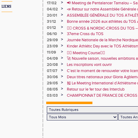
TOS Athlétisme
>
17/02
📢 Meeting de Pentalancer Tamalou – S
LIENS
>
04/02
📣 Retour sur notre Assemblée Générale 
2026 🙌
>
20/01
ASSEMBLÉE GÉNÉRALE DU TOS ATHLÉT
JANVIER 18h30 – CENTRE SPORTIF DE 
>
31/12
Bonne année 2026 aux athlètes du TOS 
>
01/12
🏃‍♂️ CROSS & NORDIC-CROSS DU TOS – U
>
06/10
et de convivialité ! 🏃‍♀️
37eme Cross du TOS
>
29/09
Journée Nationale de la Marche Nordique
>
23/09
Kinder Athlétic Day avec le TOS Athléti
>
11/09
🏃‍♂️ Meeting Course🏃‍♀️
>
04/09
🚀 Nouvelle saison, nouvelles ambitions 
>
20/08
Les inscriptions vont ouvrir
>
07/07
C’est le moment de renouveler votre lice
2026 !
>
30/06
Deux titres nationaux pour Gloria Agbl
France Para Athlétisme
>
29/05
🎽 Le Meeting International d’Athlétisme
juin 2025 !
>
08/05
Retour sur le 1er tour des Interclub
>
03/03
CHAMPIONNAT DE FRANCE DE CROSS