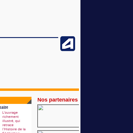
Nos partenaires
naire
L'ouvrage
richement
illustré, qui
retrace
l’Histoire de la