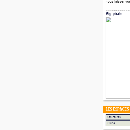
nous laisser v
Vigipirate
LES ESPACES