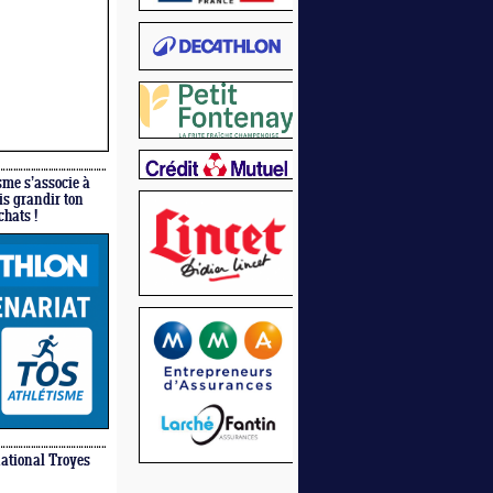
sme s’associe à
is grandir ton
chats !
ational Troyes