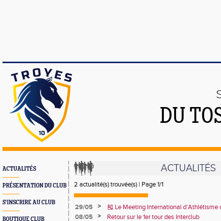
DU TO
ACTUALITÉS
ACTUALITÉS
2 actualité(s) trouvée(s) | Page 1/1
PRÉSENTATION DU CLUB
S'INSCRIRE AU CLUB
>
29/05
🎽 Le Meeting International d’Athlétisme
juin 2025 !
>
08/05
Retour sur le 1er tour des Interclub
BOUTIQUE CLUB