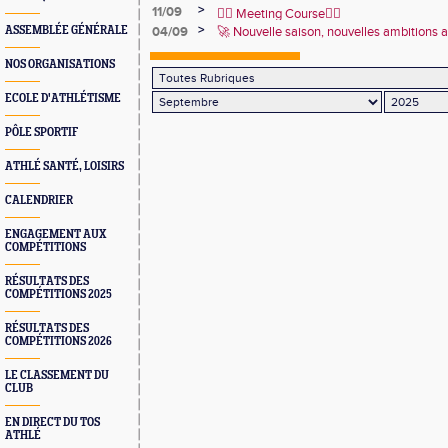
>
11/09
🏃‍♂️ Meeting Course🏃‍♀️
>
ASSEMBLÉE GÉNÉRALE
04/09
🚀 Nouvelle saison, nouvelles ambitions 
NOS ORGANISATIONS
ECOLE D'ATHLÉTISME
PÔLE SPORTIF
ATHLÉ SANTÉ, LOISIRS
CALENDRIER
ENGAGEMENT AUX
COMPÉTITIONS
RÉSULTATS DES
COMPÉTITIONS 2025
RÉSULTATS DES
COMPÉTITIONS 2026
LE CLASSEMENT DU
CLUB
EN DIRECT DU TOS
ATHLÉ