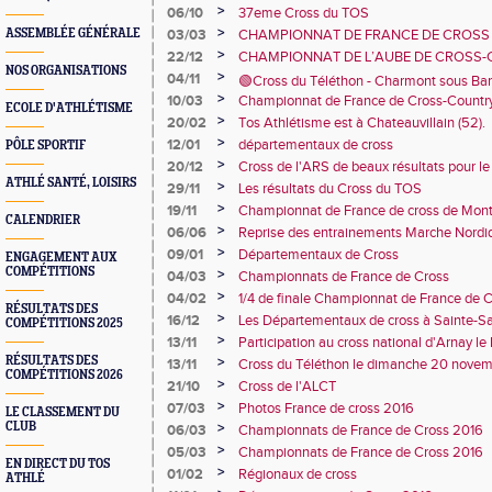
>
06/10
et de convivialité ! 🏃‍♀️
37eme Cross du TOS
>
ASSEMBLÉE GÉNÉRALE
03/03
CHAMPIONNAT DE FRANCE DE CROSS
>
22/12
CHAMPIONNAT DE L’AUBE DE CROSS-CO
NOS ORGANISATIONS
>
04/11
🟢Cross du Téléthon - Charmont sous Ba
>
10/03
Championnat de France de Cross-Country 
ECOLE D'ATHLÉTISME
>
20/02
Tos Athlétisme est à Chateauvillain (52).
>
12/01
départementaux de cross
PÔLE SPORTIF
>
20/12
Cross de l'ARS de beaux résultats pour l
ATHLÉ SANTÉ, LOISIRS
>
29/11
Les résultats du Cross du TOS
>
19/11
Championnat de France de cross de Mon
CALENDRIER
>
06/06
Reprise des entrainements Marche Nordi
>
09/01
Départementaux de Cross
ENGAGEMENT AUX
COMPÉTITIONS
>
04/03
Championnats de France de Cross
>
04/02
1/4 de finale Championnat de France de C
RÉSULTATS DES
>
16/12
Les Départementaux de cross à Sainte-Sa
COMPÉTITIONS 2025
2017.
>
13/11
Participation au cross national d'Arnay l
RÉSULTATS DES
>
13/11
Cross du Téléthon le dimanche 20 nove
COMPÉTITIONS 2026
>
21/10
Cross de l'ALCT
>
07/03
Photos France de cross 2016
LE CLASSEMENT DU
CLUB
>
06/03
Championnats de France de Cross 2016
>
05/03
Championnats de France de Cross 2016
EN DIRECT DU TOS
>
01/02
Régionaux de cross
ATHLÉ