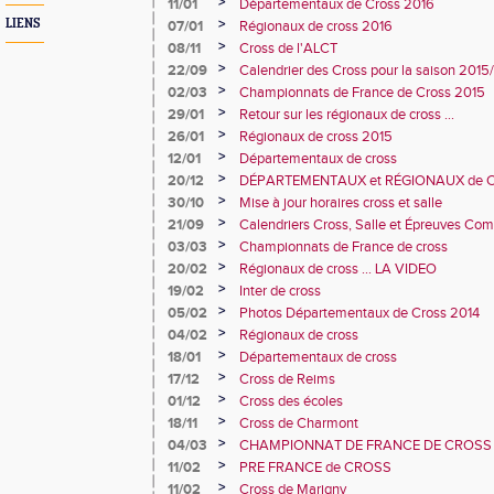
>
11/01
Départementaux de Cross 2016
>
LIENS
07/01
Régionaux de cross 2016
>
08/11
Cross de l'ALCT
>
22/09
Calendrier des Cross pour la saison 2015
>
02/03
Championnats de France de Cross 2015
>
29/01
Retour sur les régionaux de cross ...
>
26/01
Régionaux de cross 2015
>
12/01
Départementaux de cross
>
20/12
DÉPARTEMENTAUX et RÉGIONAUX de 
>
30/10
Mise à jour horaires cross et salle
>
21/09
Calendriers Cross, Salle et Épreuves Co
>
03/03
Championnats de France de cross
>
20/02
Régionaux de cross ... LA VIDEO
>
19/02
Inter de cross
>
05/02
Photos Départementaux de Cross 2014
>
04/02
Régionaux de cross
>
18/01
Départementaux de cross
>
17/12
Cross de Reims
>
01/12
Cross des écoles
>
18/11
Cross de Charmont
>
04/03
CHAMPIONNAT DE FRANCE DE CROSS
>
11/02
PRE FRANCE de CROSS
>
11/02
Cross de Marigny