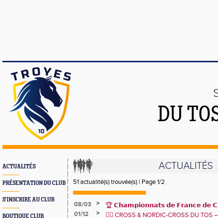
DU TO
ACTUALITÉS
ACTUALITÉS
51 actualité(s) trouvée(s) | Page 1/2
PRÉSENTATION DU CLUB
S'INSCRIRE AU CLUB
>
08/03
🏆 𝗖𝗵𝗮𝗺𝗽𝗶𝗼𝗻𝗻𝗮𝘁𝘀 𝗱𝗲 𝗙𝗿𝗮𝗻𝗰𝗲 𝗱𝗲 𝗖𝗿
>
01/12
🏅
🏃‍♂️ CROSS & NORDIC-CROSS DU TOS – U
BOUTIQUE CLUB